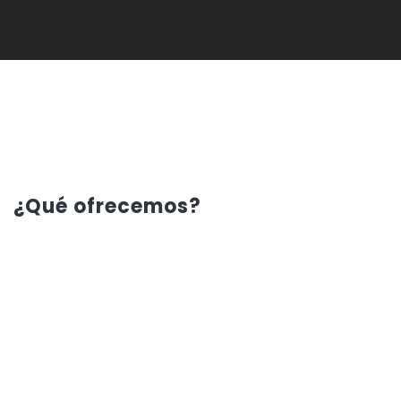
¿Qué ofrecemos?
Servicio de
Contact Center
estructurado a la medida
del cliente. Atendiendo los requerimientos de proyectos
o procesos, utilizando diferentes canales y tiempos de
atención, orientando la gestión hacia el cumplimiento
de los objetivos.
Algunos ejemplos de gestión: