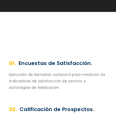
Servicio de
Contact Center
estructurado a la
medida del cliente. Atendiendo los requerimientos
de proyectos o procesos, utilizando diferentes
canales y tiempos de atención, orientando la
gestión hacia el cumplimiento de los objetivos.
Algunos ejemplos de gestión:
01.
Encuestas de Satisfacción.
Ejecución de llamadas outbound para medición de
indicadores de satisfacción de servicio y
estrategias de fidelización.
02.
Calificación de Prospectos.